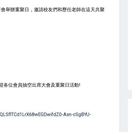
將會舉辦重聚日，邀請校友們和歷任老師在這天共聚
迎各位會員抽空出席大會及重聚日活動!
IpQLSflTCd1LrX68wEGDwifdZ0-Asn-cSgBYU-