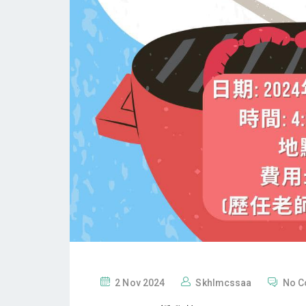
P
2 Nov 2024
Skhlmcssaa
No 
O