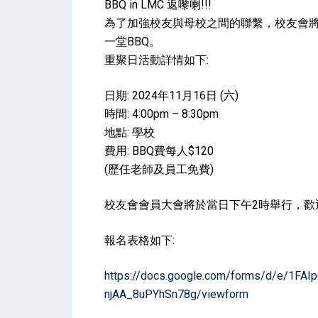
BBQ in LMC 返嚟喇!!!
S
為了加強校友與母校之間的聯繫，校友會
T
一堂BBQ。
E
重聚日活動詳情如下:
D
O
日期: 2024年11月16日 (六)
N
時間: 4:00pm – 8:30pm
地點: 學校
費用: BBQ費每人$120
(歷任老師及員工免費)
校友會會員大會將於當日下午2時舉行，歡
報名表格如下:
https://docs.google.com/forms/d/e/1FA
njAA_8uPYhSn78g/viewform