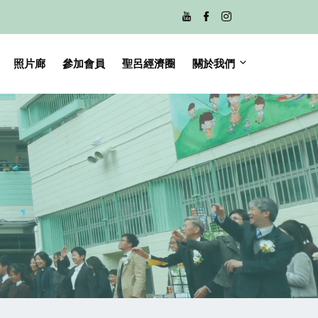
bento4d
bento4d
bento4d
照片廊
參加會員
聖呂經濟圈
關於我們