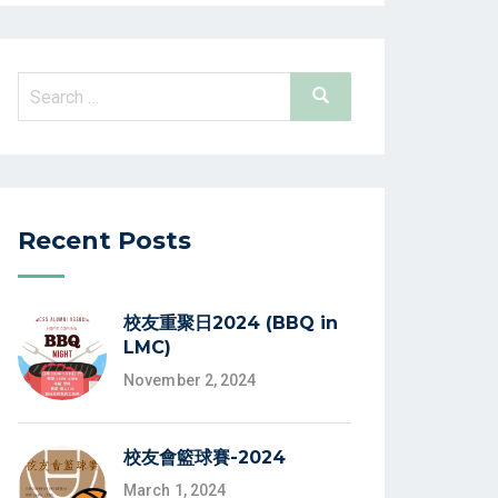
Search
Search
for:
Recent Posts
校友重聚日2024 (BBQ in
LMC)
November 2, 2024
校友會籃球賽-2024
March 1, 2024